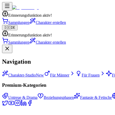
Erinnerungsfunktion aktiv!
Sammlungen
Charakter erstellen
🇩🇪
DE
Erinnerungsfunktion aktiv!
Sammlungen
Charakter erstellen
Navigation
Charakter-Studio
New
Für Männer
Für Frauen
F
Premium-Kategorien
Untreue & Drama
Beziehungsphasen
Fantasie & Fetische