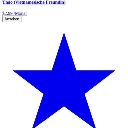
Thảo (Vietnamesische Freundin)
$
2.99
/Monat
Ansehen