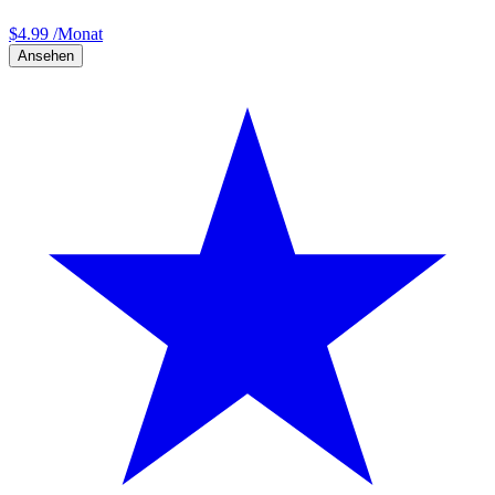
$
4.99
/Monat
Ansehen