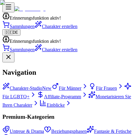
Erinnerungsfunktion aktiv!
Sammlungen
Charakter erstellen
🇩🇪
DE
Erinnerungsfunktion aktiv!
Sammlungen
Charakter erstellen
Navigation
Charakter-Studio
New
Für Männer
Für Frauen
Für LGBTQ+
Affiliate-Programm
Monetarisieren Sie
Ihren Charakter
Einblicke
Premium-Kategorien
Untreue & Drama
Beziehungsphasen
Fantasie & Fetische