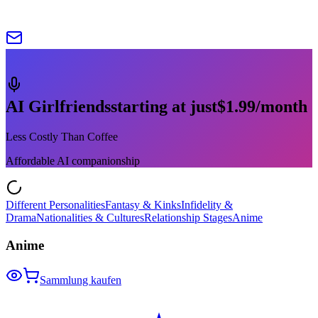
AI Girlfriends
starting at just
$1.99
/month
Less Costly Than Coffee
Affordable AI companionship
Different Personalities
Fantasy & Kinks
Infidelity &
Drama
Nationalities & Cultures
Relationship Stages
Anime
Anime
Sammlung kaufen