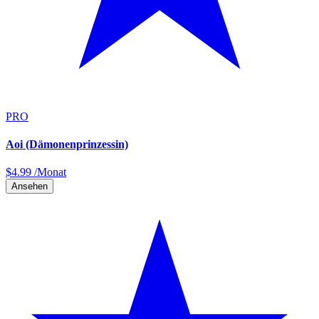
PRO
Aoi (Dämonenprinzessin)
$
4.99
/Monat
Ansehen