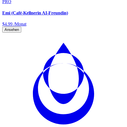
PRO
Emi (Café-Kellnerin AI-Freundin)
$
4.99
/Monat
Ansehen