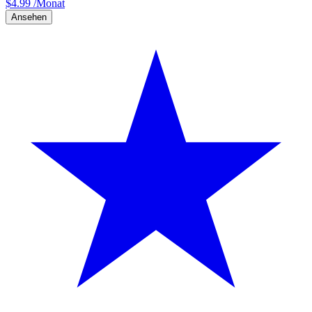
$
4.99
/Monat
Ansehen