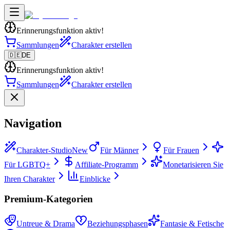
Erinnerungsfunktion aktiv!
Sammlungen
Charakter erstellen
🇩🇪
DE
Erinnerungsfunktion aktiv!
Sammlungen
Charakter erstellen
Navigation
Charakter-Studio
New
Für Männer
Für Frauen
Für LGBTQ+
Affiliate-Programm
Monetarisieren Sie
Ihren Charakter
Einblicke
Premium-Kategorien
Untreue & Drama
Beziehungsphasen
Fantasie & Fetische