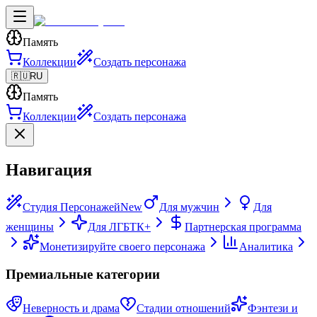
Память
Коллекции
Создать персонажа
🇷🇺
RU
Память
Коллекции
Создать персонажа
Навигация
Студия Персонажей
New
Для мужчин
Для
женщины
Для ЛГБТК+
Партнерская программа
Монетизируйте своего персонажа
Аналитика
Премиальные категории
Неверность и драма
Стадии отношений
Фэнтези и