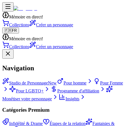
Mémoire en direct!
Collections
Créer un personnage
🇫🇷
FR
Mémoire en direct!
Collections
Créer un personnage
Navigation
Studio de Personnage
New
Pour homme
Pour Femme
Pour LGBTQ+
Programme d'affiliation
Monétiser votre personnage
Insights
Catégories Premium
Infidélité & Drame
Étapes de la relation
Fantaisies &