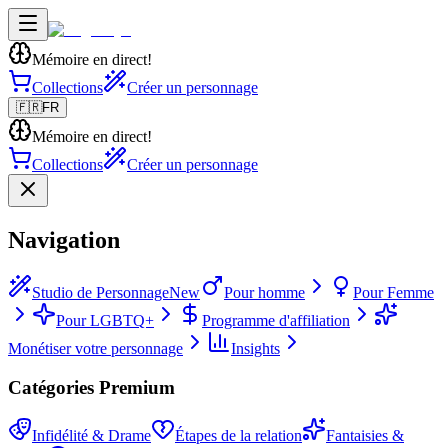
Mémoire en direct!
Collections
Créer un personnage
🇫🇷
FR
Mémoire en direct!
Collections
Créer un personnage
Navigation
Studio de Personnage
New
Pour homme
Pour Femme
Pour LGBTQ+
Programme d'affiliation
Monétiser votre personnage
Insights
Catégories Premium
Infidélité & Drame
Étapes de la relation
Fantaisies &