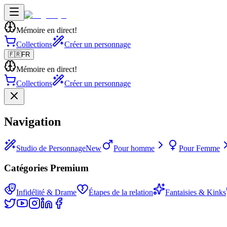
Mémoire en direct!
Collections
Créer un personnage
🇫🇷
FR
Mémoire en direct!
Collections
Créer un personnage
Navigation
Studio de Personnage
New
Pour homme
Pour Femme
Catégories Premium
Infidélité & Drame
Étapes de la relation
Fantaisies & Kinks