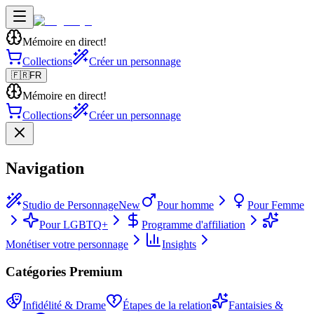
Mémoire en direct!
Collections
Créer un personnage
🇫🇷
FR
Mémoire en direct!
Collections
Créer un personnage
Navigation
Studio de Personnage
New
Pour homme
Pour Femme
Pour LGBTQ+
Programme d'affiliation
Monétiser votre personnage
Insights
Catégories Premium
Infidélité & Drame
Étapes de la relation
Fantaisies &