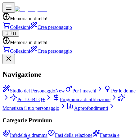
Memoria in diretta!
Collezioni
Crea personaggio
🇮🇹
IT
Memoria in diretta!
Collezioni
Crea personaggio
Navigazione
Studio del Personaggio
New
Per i maschi
Per le donne
Per LGBTQ+
Programma di affiliazione
Monetizza il tuo personaggio
Approfondimenti
Categorie Premium
Infedeltà e dramma
Fasi della relazione
Fantasia e