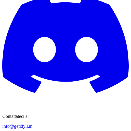
Contattateci a:
info@getidyll.in