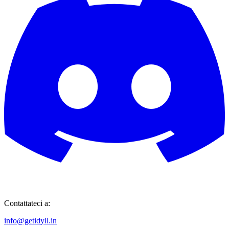
Contattateci a:
info@getidyll.in