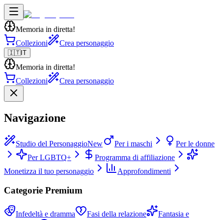
Memoria in diretta!
Collezioni
Crea personaggio
🇮🇹
IT
Memoria in diretta!
Collezioni
Crea personaggio
Navigazione
Studio del Personaggio
New
Per i maschi
Per le donne
Per LGBTQ+
Programma di affiliazione
Monetizza il tuo personaggio
Approfondimenti
Categorie Premium
Infedeltà e dramma
Fasi della relazione
Fantasia e