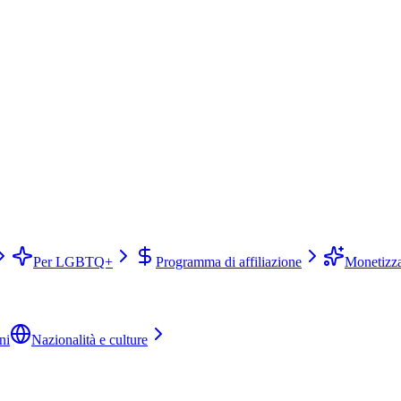
Per LGBTQ+
Programma di affiliazione
Monetizza
ni
Nazionalità e culture