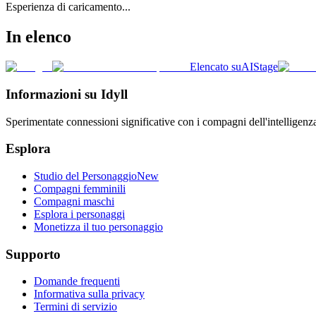
Esperienza di caricamento...
In elenco
Elencato su
AIStage
Informazioni su Idyll
Sperimentate connessioni significative con i compagni dell'intelligenza a
Esplora
Studio del Personaggio
New
Compagni femminili
Compagni maschi
Esplora i personaggi
Monetizza il tuo personaggio
Supporto
Domande frequenti
Informativa sulla privacy
Termini di servizio