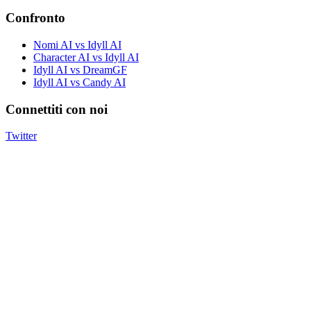
Confronto
Nomi AI vs Idyll AI
Character AI vs Idyll AI
Idyll AI vs DreamGF
Idyll AI vs Candy AI
Connettiti con noi
Twitter