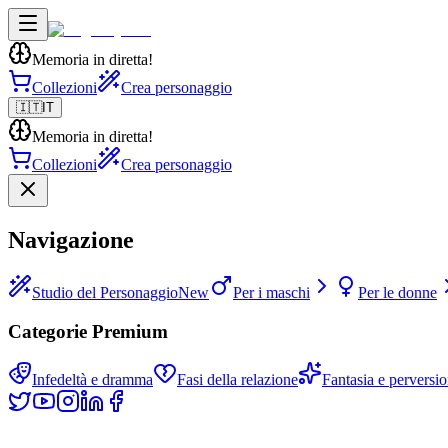
Memoria in diretta!
Collezioni
Crea personaggio
🇮🇹
IT
Memoria in diretta!
Collezioni
Crea personaggio
Navigazione
Studio del Personaggio
New
Per i maschi
Per le donne
Categorie Premium
Infedeltà e dramma
Fasi della relazione
Fantasia e perversio